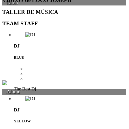
VIDEOS de LOCO JOSEPH
Taller
TALLER DE MÚSICA
TEAM STAFF
DJ
BLUE
The Best Dj
Albúm
DJ
YELLOW