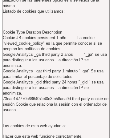
utilización de las diferentes opciones o servicios de la
misma.
Listado de cookies que utilizamos:
Cookie Type Duration Description
Cookie JB cookies persistent 1 año La cookie
"viewed_cookie_policy" es la que permite conocer si se
aceptan las políticas de cookies.
Google Analitycs _ga third party 2 años "_ga" se usa
para distinguir a los usuarios. La dirección IP se
anonimiza.
Google Analitycs _gat third party 1 minuto "_gat" Se usa
para limitar el porcentaje de solicitudes.
Google Analitycs _gid third party 24 horas "_gid " se usa
para distinguir a los usuarios. La dirección IP se
anonimiza.
73eae147770b686407c40c3fb58aea9d thrid party cookie de
sesión Cookie que relaciona la sesión con el ordenador del
usuario
Las cookies de esta web ayudan a:
Hacer que esta web funcione correctamente.